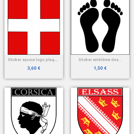
sticker savoie logo plaque...
sticker emblème des...
3,60 €
1,50 €