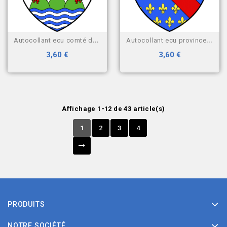
autocollant ecu comté de nice
autocollant ecu province du...
3,60 €
3,60 €
Affichage 1-12 de 43 article(s)
1
2
3
4
PRODUITS
NOTRE SOCIÉTÉ