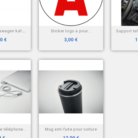
wagen kafer...
sticker logo a pour...
support te
0 €
3,00 €
1
e téléphone...
mug anti-fuite pour voiture