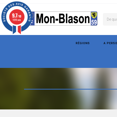
9.7
/10
1919 avis
RÉGIONS
A PERS