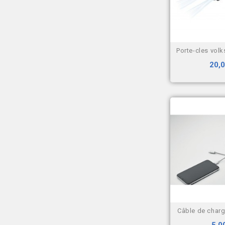
porte-cles volks
20,0
câble de charg