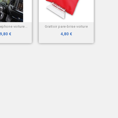
lephone voiture...
grattoir pare-brise voiture
9,80 €
4,80 €