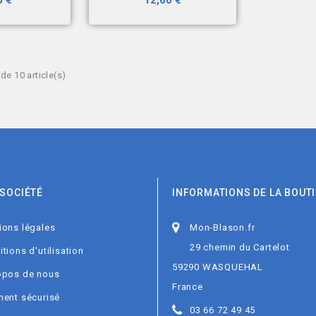
0 €
12,00 €
de 10 article(s)
SOCIÉTÉ
INFORMATIONS DE LA BOUT
ions légales
Mon-Blason.fr
29 chemin du Cartelot
tions d'utilisation
59290 WASQUEHAL
opos de nous
France
ment sécurisé
03 66 72 49 45