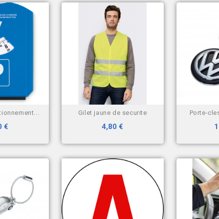
ationnement...
gilet jaune de securite
porte-cl
0 €
4,80 €
1